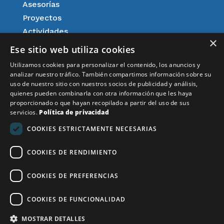
Asesorías
Proyectos
Actividades
×
Agenda
Ese sitio web utiliza cookies
Afiliación
Utilizamos cookies para personalizar el contenido, los anuncios y
Aspectos legales
analizar nuestro tráfico. También compartimos información sobre su
uso de nuestro sitio con nuestros socios de publicidad y análisis,
Resultados
quienes pueden combinarla con otra información que les haya
Noticias
proporcionado o que hayan recopilado a partir del uso de sus
servicios.
Política de privacidad
Aviso Legal
COOKIES ESTRICTAMENTE NECESARIAS
COOKIES DE RENDIMIENTO
Financiado por la Unión Europea – NextGenerationEU
COOKIES DE PREFERENCIAS
COOKIES DE FUNCIONALIDAD
MOSTRAR DETALLES