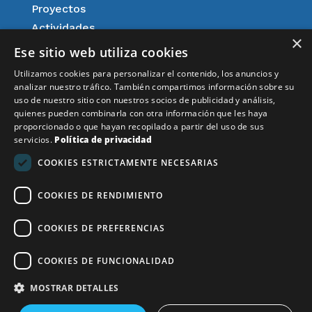
Proyectos
Actividades
×
Agenda
Ese sitio web utiliza cookies
Afiliación
Utilizamos cookies para personalizar el contenido, los anuncios y
Aspectos legales
analizar nuestro tráfico. También compartimos información sobre su
uso de nuestro sitio con nuestros socios de publicidad y análisis,
Resultados
quienes pueden combinarla con otra información que les haya
Noticias
proporcionado o que hayan recopilado a partir del uso de sus
servicios.
Política de privacidad
Aviso Legal
COOKIES ESTRICTAMENTE NECESARIAS
COOKIES DE RENDIMIENTO
Financiado por la Unión Europea – NextGenerationEU
COOKIES DE PREFERENCIAS
COOKIES DE FUNCIONALIDAD
MOSTRAR DETALLES