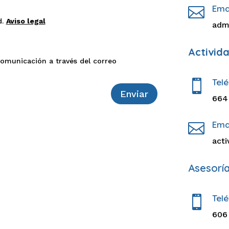
Ema

d.
Aviso legal
adm
Activid
comunicación a través del correo
Tel

Enviar
664
Ema

act
Asesorí
Tel

606