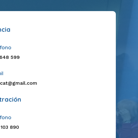
ncia
éfono
 648 599
il
ucat@gmail.com
tración
éfono
 103 890