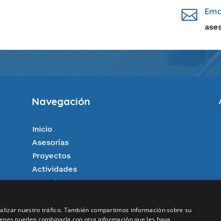
Ema

ase
Navegación
Inicio
Asesorías
Proyectos
Actividades
Agenda
Afiliación
Aspectos legales
analizar nuestro tráfico. También compartimos información sobre su
quienes pueden combinarla con otra información que les haya