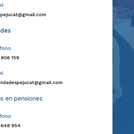
il
pejucat@gmail.com
ades
éfono
 806 159
il
ividadespejucat@gmail.com
as en pensiones
éfono
 648 954