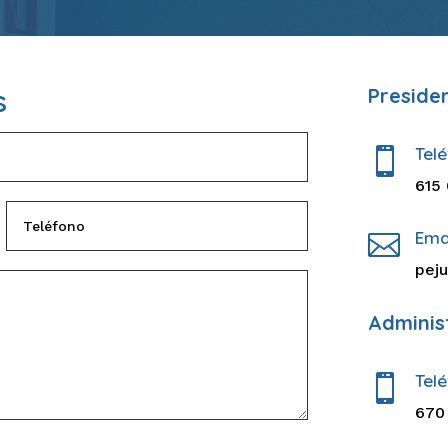
s
Preside
Tel

615
Ema

pej
Adminis
Tel

670