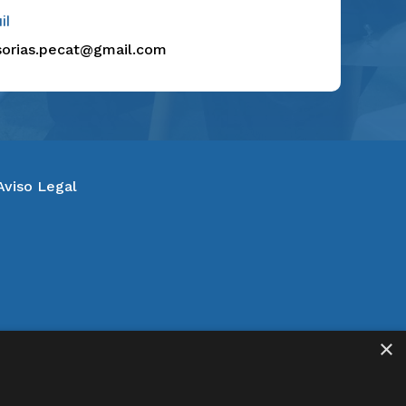
il
sorias.pecat@gmail.com
Aviso Legal
×