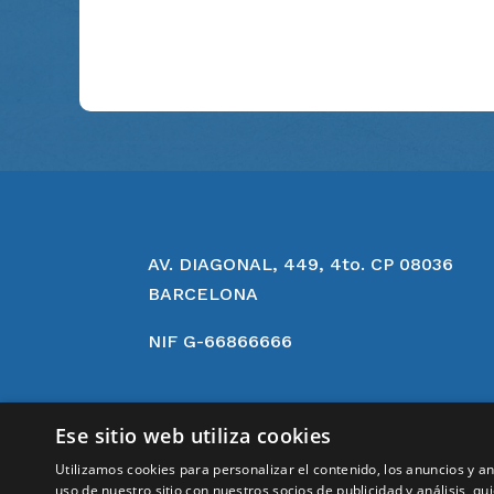
AV. DIAGONAL, 449, 4to. CP 08036
BARCELONA
NIF G-66866666
Ese sitio web utiliza cookies
Utilizamos cookies para personalizar el contenido, los anuncios y 
uso de nuestro sitio con nuestros socios de publicidad y análisis, 