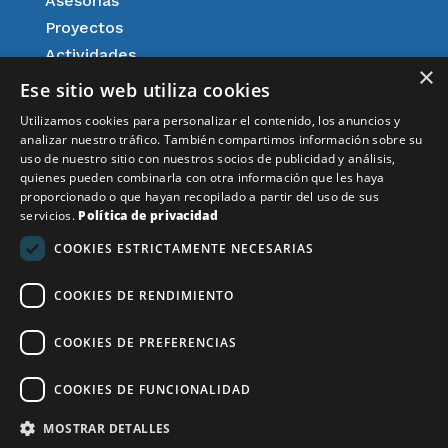
Asesorías
Proyectos
Actividades
×
Agenda
Ese sitio web utiliza cookies
Afiliación
Utilizamos cookies para personalizar el contenido, los anuncios y
Aspectos legales
analizar nuestro tráfico. También compartimos información sobre su
uso de nuestro sitio con nuestros socios de publicidad y análisis,
Resultados
quienes pueden combinarla con otra información que les haya
Noticias
proporcionado o que hayan recopilado a partir del uso de sus
servicios.
Política de privacidad
Aviso Legal
COOKIES ESTRICTAMENTE NECESARIAS
COOKIES DE RENDIMIENTO
Financiado por la Unión Europea – NextGenerationEU
COOKIES DE PREFERENCIAS
COOKIES DE FUNCIONALIDAD
MOSTRAR DETALLES