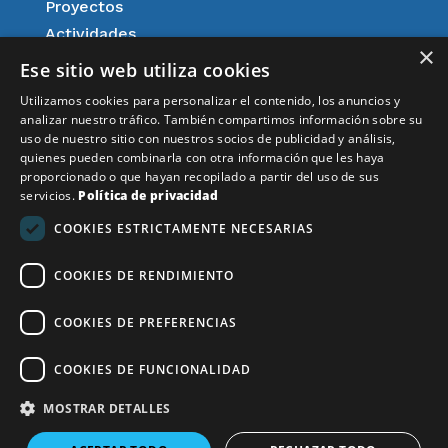
Proyectos
Actividades
×
Agenda
Ese sitio web utiliza cookies
Afiliación
Utilizamos cookies para personalizar el contenido, los anuncios y
Aspectos legales
analizar nuestro tráfico. También compartimos información sobre su
uso de nuestro sitio con nuestros socios de publicidad y análisis,
Resultados
quienes pueden combinarla con otra información que les haya
Noticias
proporcionado o que hayan recopilado a partir del uso de sus
servicios.
Política de privacidad
Aviso Legal
COOKIES ESTRICTAMENTE NECESARIAS
COOKIES DE RENDIMIENTO
Financiado por la Unión Europea – NextGenerationEU
COOKIES DE PREFERENCIAS
COOKIES DE FUNCIONALIDAD
MOSTRAR DETALLES