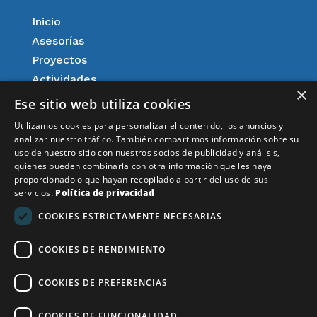
Inicio
Asesorías
Proyectos
Actividades
×
Agenda
Ese sitio web utiliza cookies
Afiliación
Utilizamos cookies para personalizar el contenido, los anuncios y
Aspectos legales
analizar nuestro tráfico. También compartimos información sobre su
uso de nuestro sitio con nuestros socios de publicidad y análisis,
Resultados
quienes pueden combinarla con otra información que les haya
Noticias
proporcionado o que hayan recopilado a partir del uso de sus
servicios.
Política de privacidad
Aviso Legal
COOKIES ESTRICTAMENTE NECESARIAS
COOKIES DE RENDIMIENTO
Financiado por la Unión Europea – NextGenerationEU
COOKIES DE PREFERENCIAS
COOKIES DE FUNCIONALIDAD