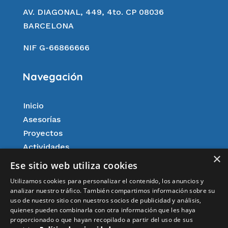
AV. DIAGONAL, 449, 4to. CP 08036
BARCELONA
NIF G-66866666
Navegación
Inicio
Asesorías
Proyectos
Actividades
×
Agenda
Ese sitio web utiliza cookies
Afiliación
Utilizamos cookies para personalizar el contenido, los anuncios y
Aspectos legales
analizar nuestro tráfico. También compartimos información sobre su
uso de nuestro sitio con nuestros socios de publicidad y análisis,
Resultados
quienes pueden combinarla con otra información que les haya
Noticias
proporcionado o que hayan recopilado a partir del uso de sus